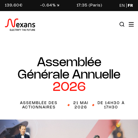
139.60€
-0.64%
17:35 (Paris)
EN
FR
Assemblée
Générale Annuelle
2026
ASSEMBLÉE DES
21 MAI
DE 14H30 À
ACTIONNAIRES
2026
17H30