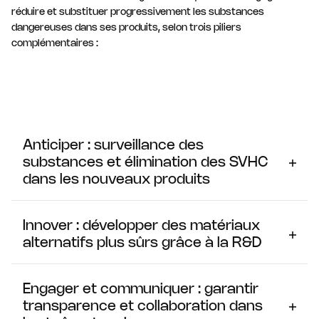
réduire et substituer progressivement les substances
dangereuses dans ses produits, selon trois piliers
complémentaires :
Anticiper : surveillance des
substances et élimination des SVHC
dans les nouveaux produits
Le département Innovation et Services travaille avec les
sites concernés pour surveiller les substances chimiques
Innover : développer des matériaux
utilisées et évaluer les risques de reclassification ou de
alternatifs plus sûrs grâce à la R&D
restriction. Le Groupe a également instauré une politique
d’interdiction des substances extrêmement
Plusieurs programmes de recherche sont en cours pour
préoccupantes (SVHC) dans tout nouveau développement
trouver des solutions innovantes permettant de réduire et
Engager et communiquer : garantir
produit en Europe.
remplacer les substances extrêmement préoccupantes
transparence et collaboration dans
susceptibles d’être soumises à autorisation ou restriction