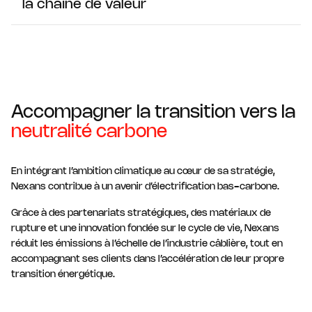
la chaîne de valeur
sous REACh, ainsi que les substances classifiées comme
dangereuses pour la santé humaine au titre du règlement
Par le dialogue avec nos fournisseurs et nos clients, le
CLP (CE 1272/2008).
Groupe maintient un contrôle rigoureux de la composition
des matières premières utilisées dans la fabrication de
nos produits.
Accompagner la transition vers la
neutralité carbone
En intégrant l’ambition climatique au cœur de sa stratégie,
Nexans contribue à un avenir d’électrification bas-carbone.
Grâce à des partenariats stratégiques, des matériaux de
rupture et une innovation fondée sur le cycle de vie, Nexans
réduit les émissions à l’échelle de l’industrie câblière, tout en
accompagnant ses clients dans l’accélération de leur propre
transition énergétique.