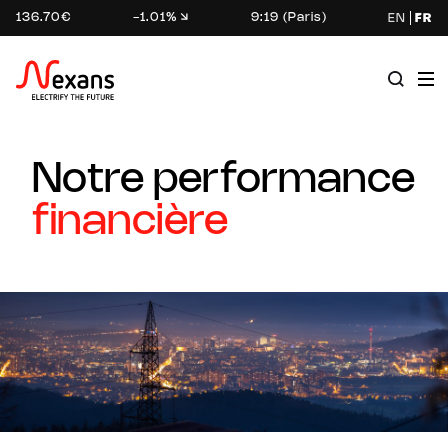
136.70€
-1.01%
9:19 (Paris)
EN
FR
Notre performance
financière