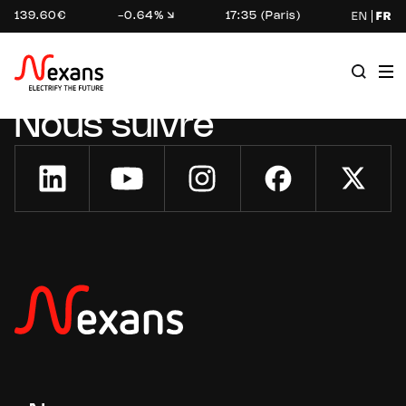
139.60€
-0.64%
17:35 (Paris)
EN
FR
Nous suivre