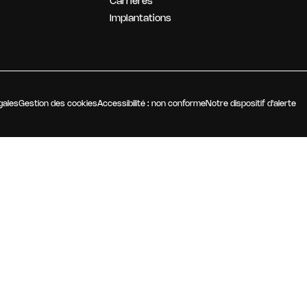
Carrières
NOTRE STRATÉGIE
Implantations
gales
Gestion des cookies
Accessibilité : non conforme
Notre dispositif d'alerte