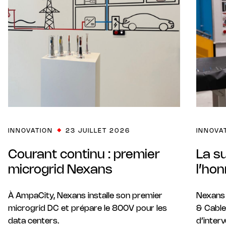
INNOVATION
23 JUILLET 2026
INNOVA
Courant continu : premier
La s
microgrid Nexans
l’ho
À AmpaCity, Nexans installe son premier
Nexans 
microgrid DC et prépare le 800V pour les
& Cable
data centers.
d’inter