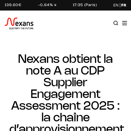
139.60€
-0.64%
17:35 (Paris)
EN
FR
Nexans obtient la
note A au CDP
Supplier
Engagement
Assessment 2025 :
la chaîne
d’approvisionnement