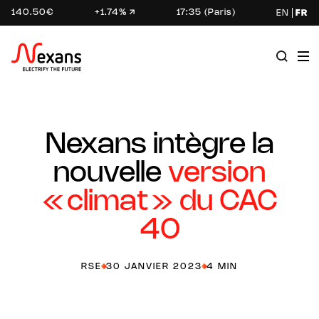
140.50€
+1.74%
17:35 (Paris)
EN
FR
Nexans intègre la
nouvelle
version
« climat » du CAC
40
RSE
30 JANVIER 2023
4 MIN