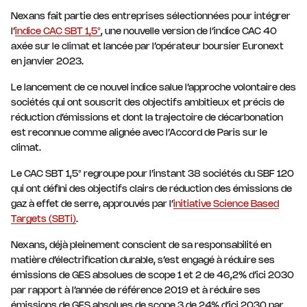
Nexans fait partie des entreprises sélectionnées pour intégrer
l’
indice CAC SBT 1,5°
, une nouvelle version de l’indice CAC 40
axée sur le climat et lancée par l’opérateur boursier Euronext
en janvier 2023.
Le lancement de ce nouvel indice salue l’approche volontaire des
sociétés qui ont souscrit des objectifs ambitieux et précis de
réduction d’émissions et dont la trajectoire de décarbonation
est reconnue comme alignée avec l’Accord de Paris sur le
climat.
Le CAC SBT 1,5° regroupe pour l’instant 38 sociétés du SBF 120
qui ont défini des objectifs clairs de réduction des émissions de
gaz à effet de serre, approuvés par l’
initiative Science Based
Targets (SBTi)
.
Nexans, déjà pleinement conscient de sa responsabilité en
matière d’électrification durable, s’est engagé à réduire ses
émissions de GES absolues de scope 1 et 2 de 46,2% d’ici 2030
par rapport à l’année de référence 2019 et à réduire ses
émissions de GES absolues de scope 3 de 24% d’ici 2030 par