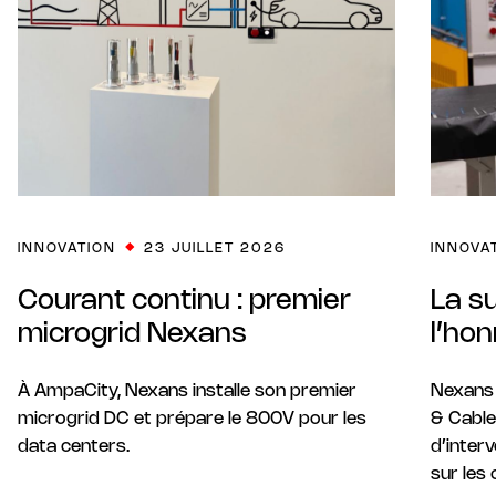
INNOVATION
23 JUILLET 2026
INNOVA
Courant continu : premier
La s
microgrid Nexans
l’ho
À AmpaCity, Nexans installe son premier
Nexans 
microgrid DC et prépare le 800V pour les
& Cable
data centers.
d’inter
sur les