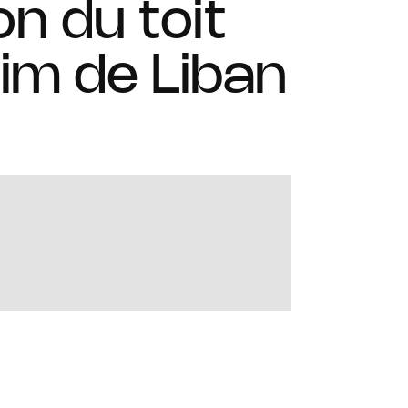
on du toit
him de Liban