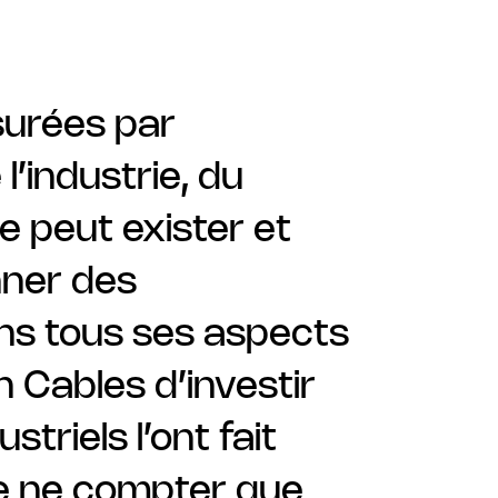
ssurées par
 l’industrie, du
e peut exister et
nner des
ans tous ses aspects
n Cables d’investir
triels l’ont fait
de ne compter que