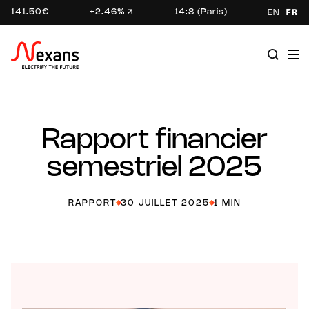
141.50€
+2.46%
14:8 (Paris)
EN
FR
Rapport financier
semestriel 2025
RAPPORT
30 JUILLET 2025
1 MIN