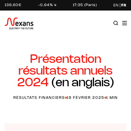
139.60€
-0.64%
17:35 (Paris)
EN
FR
Présentation
résultats annuels
2024
(en anglais)
RÉSULTATS FINANCIERS
19 FÉVRIER 2025
1 MIN