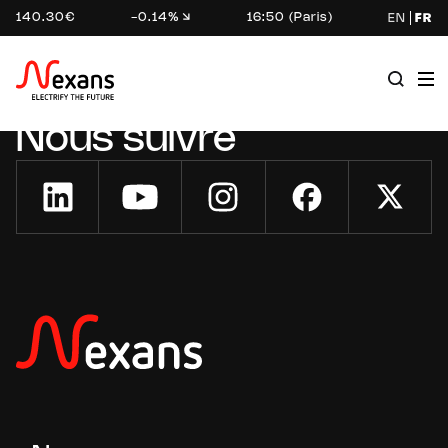
140.30€
-0.14%
16:50 (Paris)
EN
FR
Nous suivre