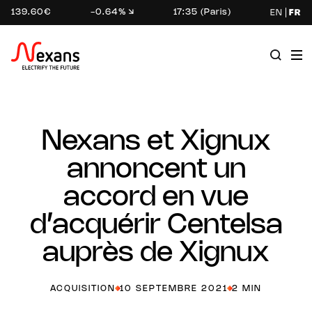
139.60€
-0.64%
17:35 (Paris)
EN
FR
Nexans et Xignux
annoncent un
accord en vue
d’acquérir Centelsa
auprès de Xignux
ACQUISITION
10 SEPTEMBRE 2021
2 MIN