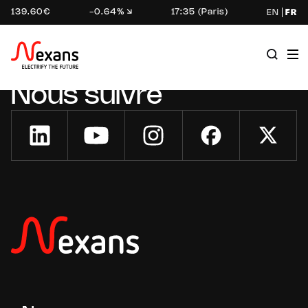
139.60€
-0.64%
17:35 (Paris)
EN
FR
Nous suivre