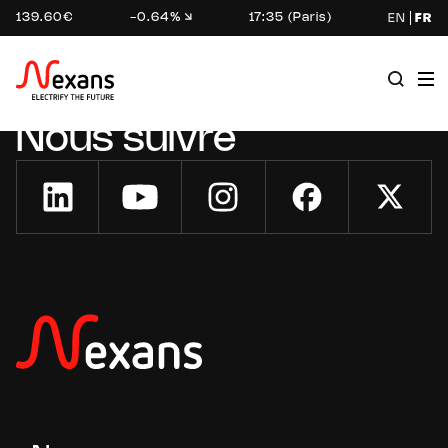
139.60€
-0.64%
17:35 (Paris)
EN
FR
Nous suivre