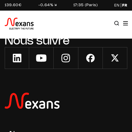
139.60€
-0.64%
17:35 (Paris)
EN
FR
Nous suivre