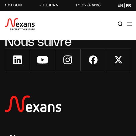
139.60€
-0.64%
17:35 (Paris)
EN
FR
Nous suivre