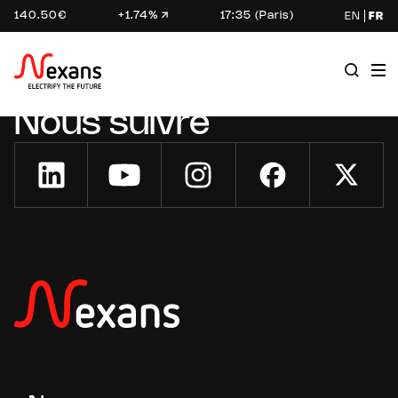
140.50€
+1.74%
17:35 (Paris)
EN
FR
Nous suivre