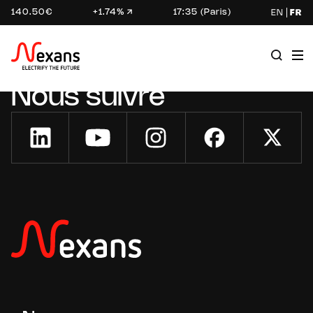
140.50€
+1.74%
17:35 (Paris)
EN
FR
Nous suivre