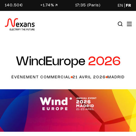
140.50€
+1.74%
17:35 (Paris)
EN
FR
WindEurope
2026
ÉVÉNEMENT COMMERCIAL
21 AVRIL 2026
MADRID