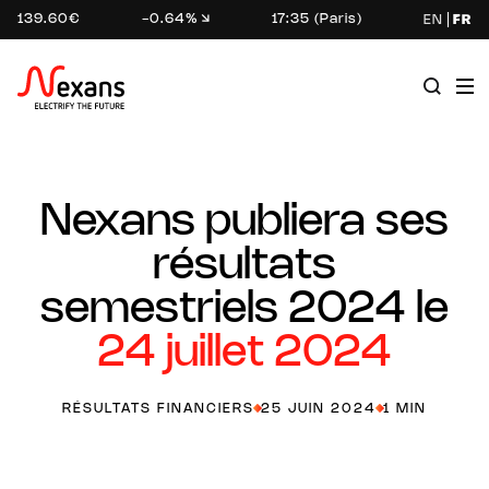
139.60€
-0.64%
17:35 (Paris)
EN
FR
Nexans publiera ses
résultats
semestriels 2024 le
24 juillet 2024
RÉSULTATS FINANCIERS
25 JUIN 2024
1 MIN