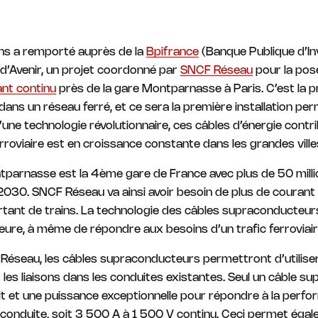
ns a remporté auprès de la
Bpifrance
(Banque Publique d’In
d’Avenir, un projet coordonné par
SNCF Réseau
pour la pos
nt continu
près de la gare Montparnasse à Paris. C’est la p
dans un réseau ferré, et ce sera la première installation p
une technologie révolutionnaire, ces câbles d’énergie contri
erroviaire est en croissance constante dans les grandes ville
tparnasse est la 4ème gare de France avec plus de 50 milli
2030. SNCF Réseau va ainsi avoir besoin de plus de courant p
tant de trains. La technologie des câbles supraconducteur
eure, à même de répondre aux besoins d’un trafic ferroviair
Réseau, les câbles supraconducteurs permettront d’utiliser 
 les liaisons dans les conduites existantes. Seul un câble 
t et une puissance exceptionnelle pour répondre à la per
nduite, soit 3 500 A à 1 500 V continu. Ceci permet égalem