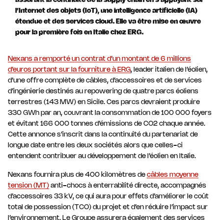
assurant la continuité de la supply chain en s’appuyant sur
l’Internet des objets (IoT), une intelligence artificielle (IA)
étendue et des services cloud. Elle va être mise en œuvre
pour la première fois en Italie chez ERG.
Nexans a remporté un contrat d’un montant de 6 millions
d’euros portant sur la fourniture à ERG
, leader italien de l’éolien,
d’une offre complète de câbles, d’accessoires et de services
d’ingénierie destinés au repowering de quatre parcs éoliens
terrestres (143 MW) en Sicile. Ces parcs devraient produire
330 GWh par an, couvrant la consommation de 100 000 foyers
et évitant 166 000 tonnes d’émissions de CO2 chaque année.
Cette annonce s’inscrit dans la continuité du partenariat de
longue date entre les deux sociétés alors que celles-ci
entendent contribuer au développement de l’éolien en Italie.
Nexans fournira plus de 400 kilomètres de
câbles moyenne
tension (MT)
anti-chocs à enterrabilité directe, accompagnés
d’accessoires 33 kV, ce qui aura pour effets d’améliorer le coût
total de possession (TCO) du projet et d’en réduire l’impact sur
l’environnement. Le Groupe assurera également des services