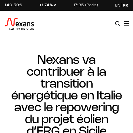
140.50€
+1.74%
17:35 (Paris)
EN
FR
Nexans va
contribuer à la
transition
énergétique en Italie
avec le repowering
du projet éolien
d’ERG en Sicile