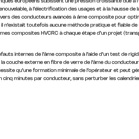
riques européens subissent une pression croissante due à l
nouvelable, à l’électrification des usages et à la hausse de
s vers des conducteurs avancés à âme composite pour optim
il n’existait toutefois aucune méthode pratique et fiable de 
es âmes composites HVCRC à chaque étape d’un projet (trans
ts internes de l’âme composite à l’aide d’un test de rigidité
 la couche externe en fibre de verre de l’âme du conducteur.
nécessite qu’une formation minimale de l’opérateur et peut gé
n cinq minutes par conducteur, sans perturber les calendriers