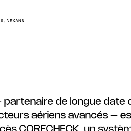
ES, NEXANS
 partenaire de longue date 
eurs aériens avancés – est 
ccès CORECHECK, un systèm