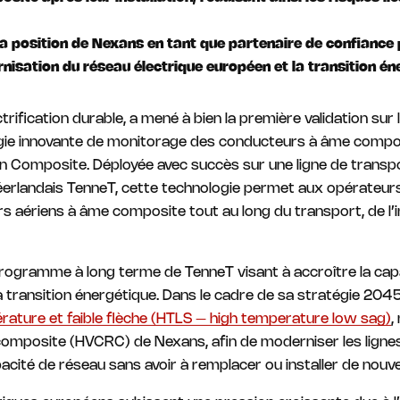
a position de Nexans en tant que partenaire de confiance
nisation du réseau électrique européen et la transition én
ctrification durable, a mené à bien la première validation sur
ogie innovante de monitorage des conducteurs à âme compo
lon Composite. Déployée avec succès sur une ligne de transp
éerlandais TenneT, cette technologie permet aux opérateurs d
s aériens à âme composite tout au long du transport, de l’in
programme à long terme de TenneT visant à accroître la cap
a transition énergétique. Dans le cadre de sa stratégie 204
ature et faible flèche (HTLS – high temperature low sag)
,
composite (HVCRC) de Nexans, afin de moderniser les lignes
acité de réseau sans avoir à remplacer ou installer de nouve