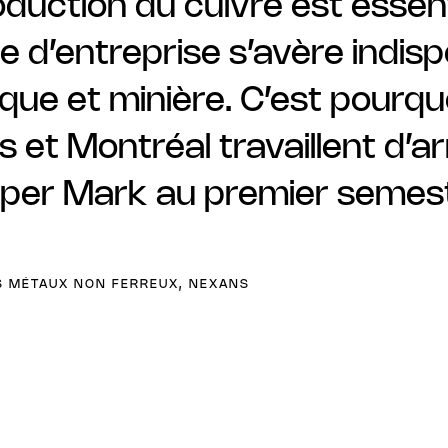
uction du cuivre est essentie
le d’entreprise s’avère indi
gique et minière. C’est pourq
s et Montréal travaillent d’
opper Mark au premier semes
ES MÉTAUX NON FERREUX, NEXANS