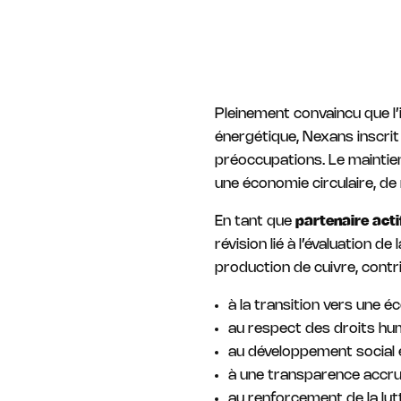
Pleinement convaincu que l’i
énergétique, Nexans inscrit
préoccupations. Le maintien
une économie circulaire, d
En tant que
partenaire act
révision lié à l’évaluation
production de cuivre, contri
à la transition vers une é
au respect des droits hu
au développement social
à une transparence accru
au renforcement de la lu