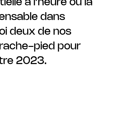
lle à l’heure où la
spensable dans
uoi deux de nos
arrache-pied pour
tre 2023.