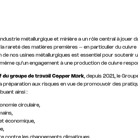
ndustrie métallurgique et minière a un rôle central à jouer da
 la rareté des matières premières – en particulier du cuivr
 de nos usines métallurgiques est essentiel pour soutenir 
e même qu’un engagement à une production de cuivre respo
if du groupe de travail Copper Mark
, depuis 2021, le Group
 de la préparation aux risques en vue de promouvoir des prat
buant ainsi :
conomie circulaire,
mains,
 et économique,
e,
tte contre les changements climatiques,