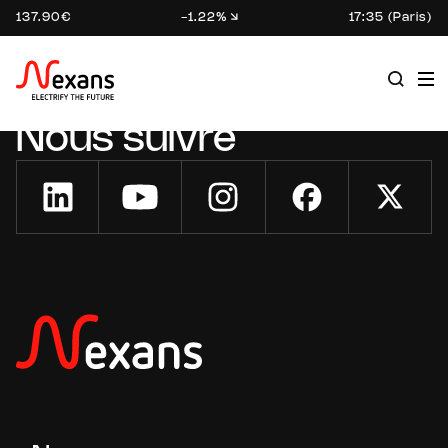
137.90€
-1.22%
17:35 (Paris)
Nous suivre