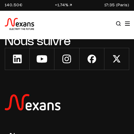
140.50€
+1.74%
17:35 (Paris)
Nous suivre