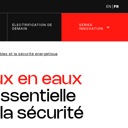
EN
FR
ÉLECTRIFICATION DE
SÉRIES
DEMAIN
INNOVATION
bles et la sécurité énergétique
ux en eaux
essentielle
ns pour la
Innovations pour les réseaux
sion électrique
électriques
la sécurité