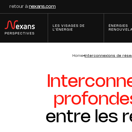
retour à
nexans.com
LES VISAGES DE
ÉNERGIES
L’ÉNERGIE
RENOUVEL
PERSPECTIVES
Home
Interconnexions de résea
Interconn
profonde
Innovation : focus sur la
Innovations dans les
supraconductivité
Accessoires et Solut
entre les 
Innovations pour la révolution
10 technologies pour
des bâtiments
électrifier le futur