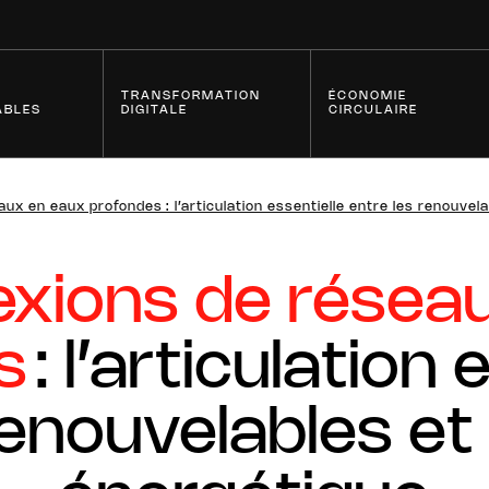
TRANSFORMATION
ÉCONOMIE
ABLES
DIGITALE
CIRCULAIRE
ux en eaux profondes : l’articulation essentielle entre les renouvela
Innovation
Series
exions de résea
s
: l’articulation 
Les disruptions digitales :
Innovatio
ions
transformation de l'industrie
transmis
de l'électrification
renouvelables et 