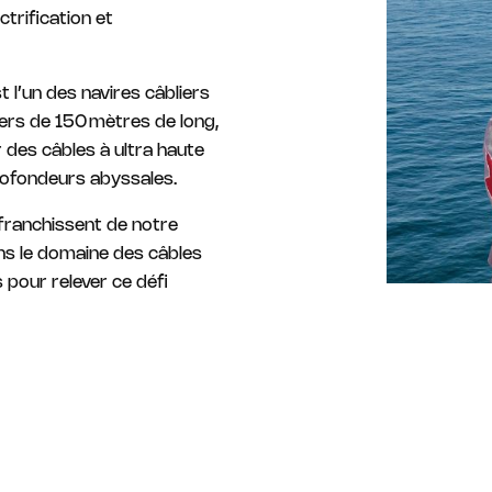
trification et
t l’un des navires câbliers
mers de 150 mètres de long,
r des câbles à ultra haute
profondeurs abyssales.
ffranchissent de notre
ns le domaine des câbles
pour relever ce défi