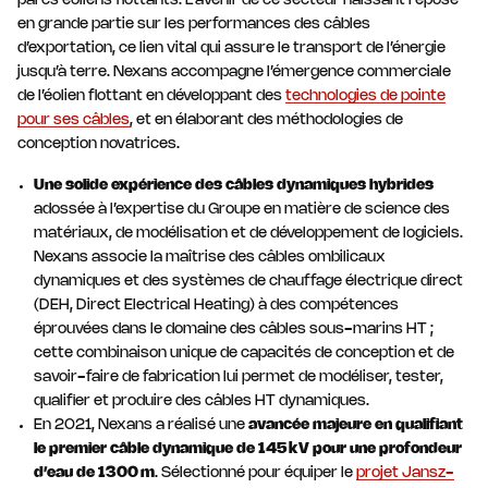
parcs éoliens flottants. L’avenir de ce secteur naissant repose
en grande partie sur les performances des câbles
d’exportation, ce lien vital qui assure le transport de l’énergie
jusqu’à terre. Nexans accompagne l’émergence commerciale
de l’éolien flottant en développant des
technologies de pointe
pour ses câbles
, et en élaborant des méthodologies de
conception novatrices.
Une solide expérience des câbles dynamiques hybrides
adossée à l’expertise du Groupe en matière de science des
matériaux, de modélisation et de développement de logiciels.
Nexans associe la maîtrise des câbles ombilicaux
dynamiques et des systèmes de chauffage électrique direct
(DEH, Direct Electrical Heating) à des compétences
éprouvées dans le domaine des câbles sous-marins HT ;
cette combinaison unique de capacités de conception et de
savoir-faire de fabrication lui permet de modéliser, tester,
qualifier et produire des câbles HT dynamiques.
En 2021, Nexans a réalisé une
avancée majeure en qualifiant
le premier câble dynamique de 145 kV pour une profondeur
d’eau de 1300 m
. Sélectionné pour équiper le
projet Jansz-