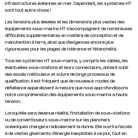
infrastructures éoliennes en mer. Cependant, les systèmes HT
facilite grandement l’identification des architectures
électriques les plus rentables pour les parcs éoliens
sont tout autre chose !
flottants, ouvrant la voie à une diminution du coût actualisé
de l’énergie.
Les tensions plus élevées et les dimensions plus vastes des
équipements sous-marins HT s’accompagnent de nombreuses
difficultés supplémentaires en matière de conception et de
manutention à terre, ainsi que d’exigences encore plus
rigoureuses pour les plages de tolérance et l’étanchéité.
Tous les systèmes HT sous-marins, y compris les câbles, les
éventuelles sous-stations et leurs connecteurs, doivent subir
des essais méticuleux et suivre de longs processus de
qualification. Il est fréquent que de nouveaux modes de
défaillance apparaissent à mesure que nous approfondissons
notre compréhension des équipements sous-marins à haute
tension.
Lorsqu’elle sera devenue réalité, l’installation de sous-stations
ou de convertisseurs sous-marins sur les planchers
océaniques changera radicalement la donne. Elle ouvrira l’accès
à de vastes gisements d’énergie inexploités à ce jour, tout en