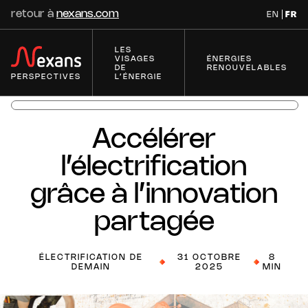
retour à
nexans.com
EN
FR
LES
VISAGES
ÉNERGIES
DE
RENOUVELABLES
PERSPECTIVES
L’ÉNERGIE
Accélérer
Innovation
Series
l’électrification
grâce à l’innovation
Innovation : focus sur
Innovations dans les
partagée
la supraconductivité
Accessoires et
Solutions
Les disruptions
Innovations pour les
10 technologies pour
Innovations pour la
Innovations pour la
ÉLECTRIFICATION DE
31 OCTOBRE
8
digitales :
réseaux électriques
électrifier le futur
DEMAIN
transmission
révolution des
2025
MIN
transformation de
électrique
bâtiments
l'industrie de
Accéder à toutes les séries